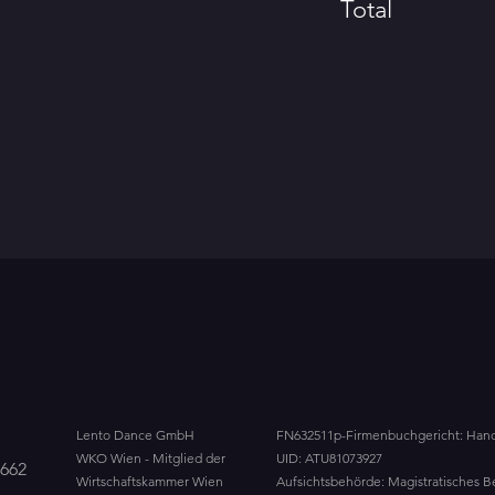
Total
Lento Dance GmbH
FN632511p-
Firmenbuchgericht: Hand
WKO Wien - Mitglied der
UID: ATU81073927
662
Wirtschaftskammer Wien
Aufsichtsbehörde: Magistratisches Be