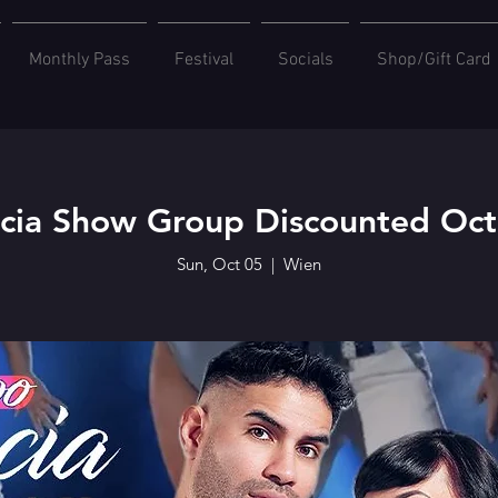
Monthly Pass
Festival
Socials
Shop/Gift Card
cia Show Group Discounted Oc
Sun, Oct 05
  |  
Wien